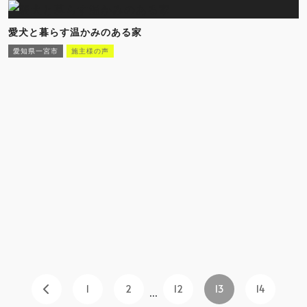
愛犬と暮らす温かみのある家
愛知県一宮市
施主様の声
1
2
12
13
14
...