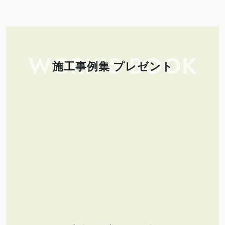
WORK’S BOOK
施工事例集 プレゼント