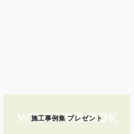
WORK’S BOOK
施工事例集 プレゼント