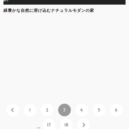
緑豊かな自然に溶け込むナチュラルモダンの家
1
2
3
4
5
6
17
18
...