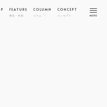
OP
FEATURE
COLUMN
CONCEPT
構造・性能
コラム
コンセプト
MENU
高断熱
COMFORT
SMART
スマート
調
NY
ZENKAN-KUCHO
ASHIKAKU
マシカク
耐久性
SAFETY
ECT
nibi
宅
外構・エクステリア
COST