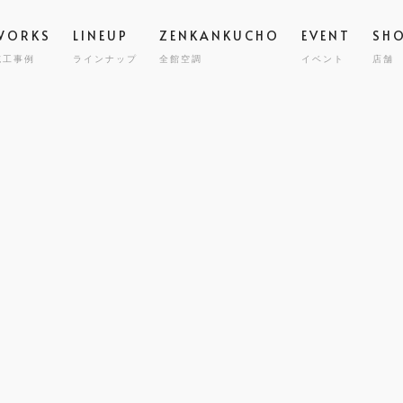
WORKS
LINEUP
ZENKANKUCHO
EVENT
SH
施工事例
ラインナップ
全館空調
イベント
店舗
スタッフ
高気密
STAFF
GRAND ESCORT
グラン エスコート
会社概要
全館空
COMPA
HIRAYA
M
平屋
耐震・
MILY HOUSE
CLINIC
STORE
HOLIDAYS SEL
コスト
世帯住宅
クリニック建築
店舗併用住宅
セミオーダー住