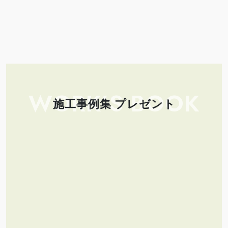
WORK’S BOOK
施工事例集 プレゼント