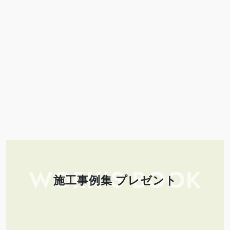
WORK’S BOOK
施工事例集 プレゼント