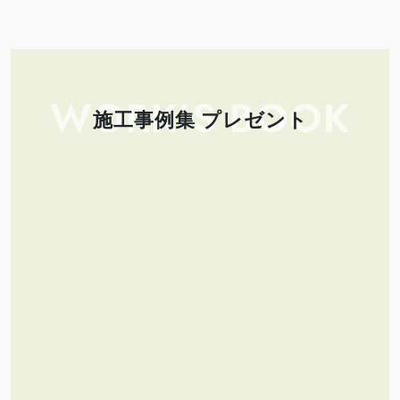
WORK’S BOOK
施工事例集 プレゼント