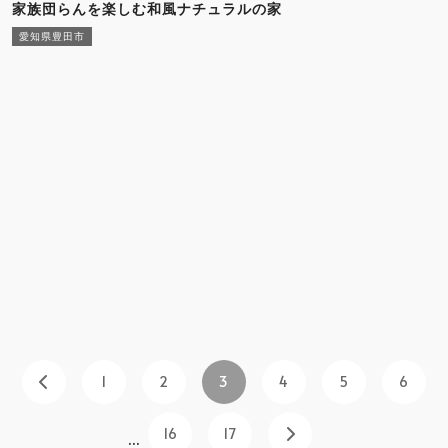
家族団らんを楽しむ和風ナチュラルの家
愛知県豊田市
1
2
3
4
5
6
16
17
...